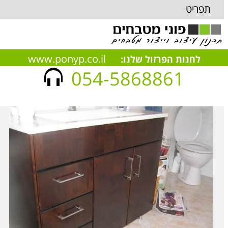
תפריט
www.ponyp.co.il
לחנות הפרזול שלנו:
054-5868861