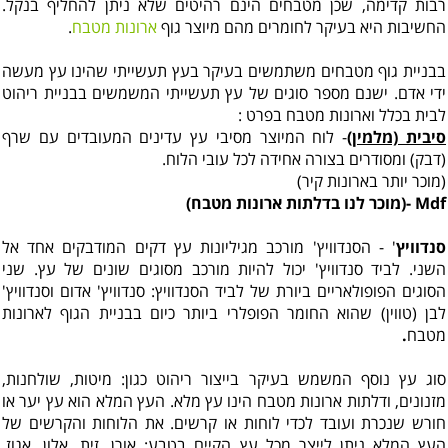
רבות קדימה, שכן מטבחים הינם רהיטים שלא ניתן להחליף בנקל.
החשיבות היא בעיקר לחומרים מהם מיוצר גוף
ארונות מטבח
.
בבניית גוף מטבחים משתמשים בעיקר בעץ תעשייתי שהינו עץ מעשה
ידי אדם. ישנם מספר סוגים של עץ תעשייתי המשמשים בבניית ריהוט
לבית בכלל וארונות מטבח בפרט :
סיבית (מלמין
)
- לוח המיוצר מסיבי עץ עדינים המעובדים עם שרף
(דבק) ומסודרים בצורה אחידה לכל עובי הלוח.
(מוכר יותר בארונות קיר)
Mdf -(
מוכר לנו בדלתות ארונות מטבח)
סנדוויץ
' - הסנדוויץ' מורכב מגיליונות עץ דקים המודבקים אחד אל
השני. לביד סנדוויץ' יכול להיות מורכב מסוגים שונים של עץ. שני
הסוגים הפופולאריים ביורת של לביד הסנדוויץ: סנדוויץ' אדום וסנדוויץ'
לבן (טווין) שהוא החומר הפופלרי ביותר כיום בבניית הגוף לארונות
מטבח
.
סוג עץ נוסף המשמש בעיקר בייצור ריהוט כגון: מיטות, שולחנות,
מזנונים, ודלתות ארונות מטבח הינו עץ מלא. העץ המלא הוא עץ יער או
חורש שנכרת ועובד לכדי לוחות או קרשים. את הלוחות והקרשים של
העץ המלא ניתן לייצר מכל עץ הקיים בטבע: אורן, זית, אלון, אגוז,