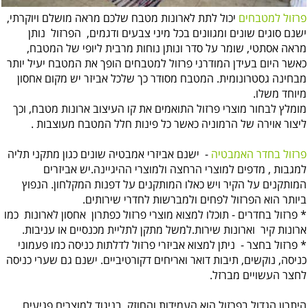
פרזול למטבחים
יכול לתת לארונות מטבח שלכם מראה מושלם ויוקרתי,
ישנם סוגים שונים ומגוונים בכל מיני צבעים ודגמים, הפרזול נותן
מראה אסתטי, שומר על סדר ונותן נוחות מרבית ליופי של המטבח,
כאשר היום בעידן המודרני פרזול למטבחים הופך את המטבח יעיל יותר
מבחינה גסטרונומית. המטבח מסודר כך שלכל אביזר יש מקום אחסון
מיוחד משלו.
מומלץ לבחור מוצרי פרזול התואמים את קו העיצוב ארונות מטבח, וכך
ליצור אוירה של הרמוניה כאשר כל פינות חלל המטבח מעוצבות .
פרזול בחדר האמבטיה
- ישנם אביזרי אמבטיה שונים כגון מתקני תליה
למגבות , מדפים למוצרי הרחצה ולמוצרי ההיגיינה.יש אביזרים
המותקנים על הקיר ויש כאלו המותקנים על דפנות המקלחון. הנפוץ
ביותר הוא הפרזול לפחים ולמברשות לחדרי שירותים.
* פרזול בחדרים - תוכלו למצוא מוצרי פרזול כפתרון אחסון לארונות כמו
ארונות קיר וארונות שירות.למשל מתקן לתליית מכנסיים או עניבות.
* פרזול בחצר - ניתן למצוא אביזרי פרזול לדלתות כניסה כמו פעמוני
כניסה, נוקשים, תיבות דואר ואריחים דקורטיביים. ישנם גם שערי כניסה
לחצר העשויים מברזל.
היתרון הגדול בפרזול הוא העמידות והחוזק. בניגוד למוצרים פגיעים