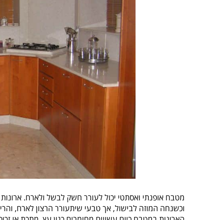
מטבח אופנתי ואסתטי יכול לעורר חשק לבשל ולארח. ארונות
וכשנחה המוזה לבישול, אך טבעי שיתעורר הרצון לארח, והרי
הארונות במטבח כיום עשויים מחומרים כגון עץ, מתכת או זכ