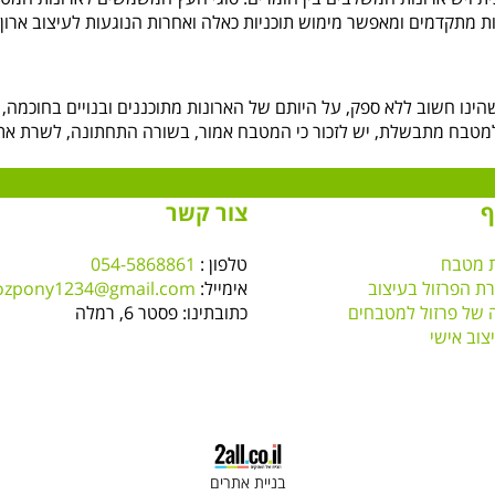
רונות מתקדמים ומאפשר מימוש תוכניות כאלה ואחרות הנוגעות לעיצוב אר
נו חשוב ללא ספק, על היותם של הארונות מתוכננים ובנויים בחוכמה,
 למטבח מתבשלת, יש לזכור כי המטבח אמור, בשורה התחתונה, לשרת את
ף
צור קשר
ת מטבח
טלפון :
054-5868861
ת הפרזול בעיצוב
אימייל:
ozpony1234@gmail.com
 של פרזול למטבחים
כתובתינו: פסטר 6, רמלה
וב אישי
בניית אתרים