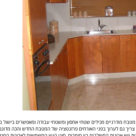
 מטבח מודרניים מכילים שטחי אחסון ומשטחי עבודה ומאפשרים בישול ב
 צריך גם לערוך בפני האורחים פרזנטציה של המטבח החדש והכה מדוגם 
וכית ויש ארונות המשלבים בין חומרים. סוגי העץ המשמשים לארונות המ