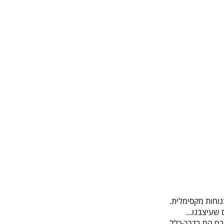
נוחות מקסימלית.
שעיצבנו...
טבח הם בדרך-כלל